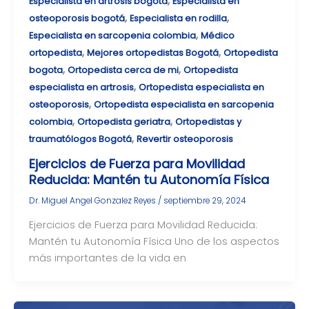
,
Especialista en artrosis bogotá
Especialista en
,
,
osteoporosis bogotá
Especialista en rodilla
,
Especialista en sarcopenia colombia
Médico
,
,
ortopedista
Mejores ortopedistas Bogotá
Ortopedista
,
,
bogota
Ortopedista cerca de mi
Ortopedista
,
especialista en artrosis
Ortopedista especialista en
,
osteoporosis
Ortopedista especialista en sarcopenia
,
,
colombia
Ortopedista geriatra
Ortopedistas y
,
traumatólogos Bogotá
Revertir osteoporosis
Ejercicios de Fuerza para Movilidad
Reducida: Mantén tu Autonomía Física
Dr. Miguel Angel Gonzalez Reyes
/
septiembre 29, 2024
Ejercicios de Fuerza para Movilidad Reducida:
Mantén tu Autonomía Física Uno de los aspectos
más importantes de la vida en