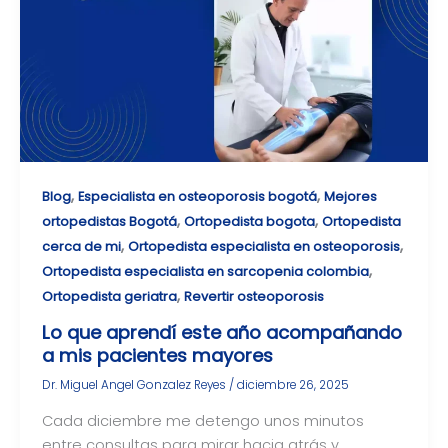
,
,
Blog
Especialista en osteoporosis bogotá
Mejores
,
,
ortopedistas Bogotá
Ortopedista bogota
Ortopedista
,
,
cerca de mi
Ortopedista especialista en osteoporosis
,
Ortopedista especialista en sarcopenia colombia
,
Ortopedista geriatra
Revertir osteoporosis
Lo que aprendí este año acompañando
a mis pacientes mayores
Dr. Miguel Angel Gonzalez Reyes
/
diciembre 26, 2025
Cada diciembre me detengo unos minutos
entre consultas para mirar hacia atrás y