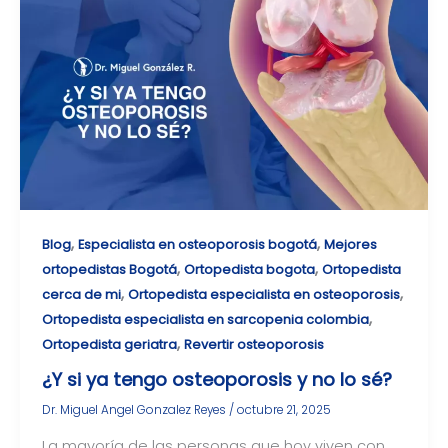
,
,
Blog
Especialista en osteoporosis bogotá
Mejores
,
,
ortopedistas Bogotá
Ortopedista bogota
Ortopedista
,
,
cerca de mi
Ortopedista especialista en osteoporosis
,
Ortopedista especialista en sarcopenia colombia
,
Ortopedista geriatra
Revertir osteoporosis
¿Y si ya tengo osteoporosis y no lo sé?
Dr. Miguel Angel Gonzalez Reyes
/
octubre 21, 2025
La mayoría de las personas que hoy viven con