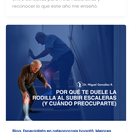
reconocer lo que este año me enseñó.
,
,
Blog
Especialista en osteoporosis bogotá
Mejores