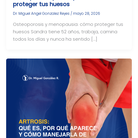
proteger tus huesos
Dr. Miguel Angel Gonzalez Reyes
/
mayo 28, 2026
Osteoporosis y menopausia: cómo proteger tus
huesos Sandra tiene 52 años, trabaja, camina
todos los días y nunca ha sentido […]