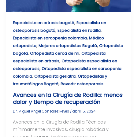
,
Especialista en artrosis bogotá
Especialista en
,
,
osteoporosis bogotá
Especialista en rodilla
,
Especialista en sarcopenia colombia
Médico
,
,
ortopedista
Mejores ortopedistas Bogotá
Ortopedista
,
,
bogota
Ortopedista cerca de mi
Ortopedista
,
especialista en artrosis
Ortopedista especialista en
,
osteoporosis
Ortopedista especialista en sarcopenia
,
,
colombia
Ortopedista geriatra
Ortopedistas y
,
traumatólogos Bogotá
Revertir osteoporosis
Avances en la Cirugía de Rodilla: menos
dolor y tiempo de recuperación
Dr. Miguel Angel Gonzalez Reyes
/
abril 15, 2024
Avances en la Cirugía de Rodilla Técnicas
mínimamente invasivas, cirugía robótica y
nuevas terapias biológicas permiten