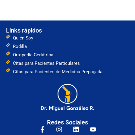
Links rápidos
Quién Soy
Rodilla
Ortopedia Geriátrica
Citas para Pacientes Particulares
Citas para Pacientes de Medicina Prepagada
Redes Sociales
F
I
L
Y